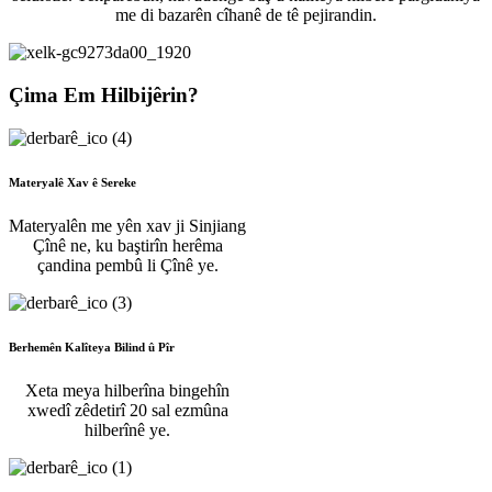
me di bazarên cîhanê de tê pejirandin.
Çima Em Hilbijêrin?
Materyalê Xav ê Sereke
Materyalên me yên xav ji Sinjiang
Çînê ne, ku baştirîn herêma
çandina pembû li Çînê ye.
Berhemên Kalîteya Bilind û Pîr
Xeta meya hilberîna bingehîn
xwedî zêdetirî 20 sal ezmûna
hilberînê ye.