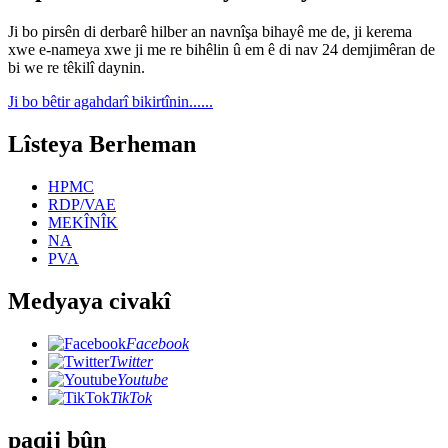
Ji bo pirsên di derbarê hilber an navnîşa bihayê me de, ji kerema
xwe e-nameya xwe ji me re bihêlin û em ê di nav 24 demjimêran de
bi we re têkilî daynin.
Ji bo bêtir agahdarî bikirtînin......
Lîsteya Berheman
HPMC
RDP/VAE
MEKÎNÎK
NA
PVA
Medyaya civakî
Facebook
Twitter
Youtube
TikTok
paqij bûn