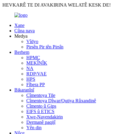
HEVKARÊ TE DI AVAKIRINA WELATÊ KESK DE!
Xane
Çûna nava
Medya
Vîdyo
Pirsên Pir tên Pirsîn
Berhem
HPMC
MEKÎNÎK
NA
RDP/VAE
HPS
Fîbera PP
Bikaranînî
Çîmentoya Tile
Çîmentoya Dîwar/Qutiya Rûxandinê
Çîmento û Gips
EIFS û ETICS
Xwe-Navendakirin
Dermanê paqijî
Yên din
Nûçe