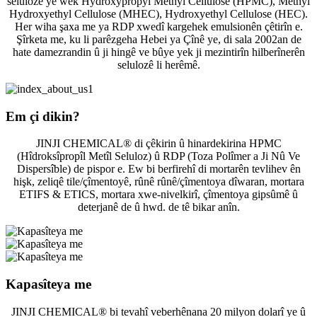
selulozê ye wek Hydroxypropyl Methyl Cellulose (HPMC), Methyl
Hydroxyethyl Cellulose (MHEC), Hydroxyethyl Cellulose (HEC).
Her wiha şaxa me ya RDP xwedî kargehek emulsionên çêtirîn e.
Şîrketa me, ku li parêzgeha Hebei ya Çînê ye, di sala 2002an de
hate damezrandin û ji hingê ve bûye yek ji mezintirîn hilberînerên
selulozê li herêmê.
Em çi dikin?
JINJI CHEMICAL® di çêkirin û hinardekirina HPMC
(Hîdroksîpropîl Metîl Seluloz) û RDP (Toza Polîmer a Ji Nû Ve
Dispersîble) de pispor e. Ew bi berfirehî di mortarên tevlihev ên
hişk, zeliqê tile/çîmentoyê, rûnê rûnê/çîmentoya dîwaran, mortara
ETIFS & ETICS, mortara xwe-nivelkirî, çîmentoya gipsûmê û
deterjanê de û hwd. de tê bikar anîn.
Kapasîteya me
JINJI CHEMICAL® bi tevahî veberhênana 20 milyon dolarî ye û