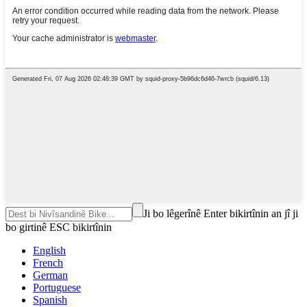
Ji bo lêgerînê Enter bikirtînin an jî ji
bo girtinê ESC bikirtînin
English
French
German
Portuguese
Spanish