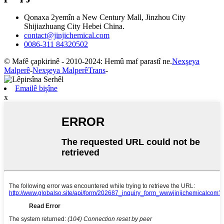
Qonaxa 2yemîn a New Century Mall, Jinzhou City
Shijiazhuang City Hebei China.
contact@jinjichemical.com
0086-311 84320502
© Mafê çapkirinê - 2010-2024: Hemû maf parastî ne.
Nexşeya
Malperê
-
Nexşeya MalperêTrans
-
Emailê bişîne
x