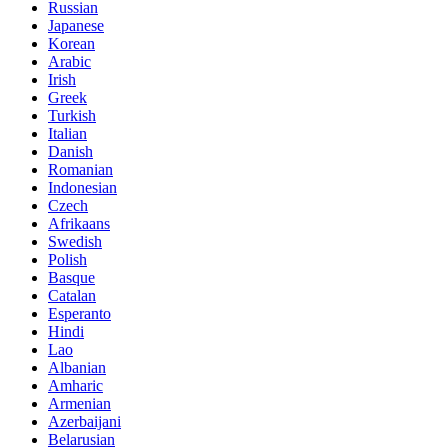
Russian
Japanese
Korean
Arabic
Irish
Greek
Turkish
Italian
Danish
Romanian
Indonesian
Czech
Afrikaans
Swedish
Polish
Basque
Catalan
Esperanto
Hindi
Lao
Albanian
Amharic
Armenian
Azerbaijani
Belarusian