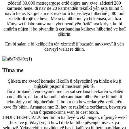
zêdetirî 30,000 metreçargoşe erdê digire nav xwe, zêdetirî 200
karmend hene, di nav de 20 karmendên teknîkî yên asta bilind û
navîn hene. Kargeha me 8 reaktor û kapasîteya hilberînê ji 80 tonî
zêdetir di rojê de heye. Me xeta hilberînê ya bêkêmasî, analîza
kîmyewî û laboratuwara taybetmendiyên fîzîkî ava kiriye, ku bi
amûrên nûjen ji bo pîvandin û ceribandina kalîteya hilberînê ve hatî
çêkirin.
Em bi salan e bi kelûpelên têr, xizmetê ji bazarên navxweyî û yên
derveyî welat re dikin.
Tîma me
Şîrketa me xwedî komeke lêkolîn û pêşveçûnê ya bihêz e ku ji
bijîşkên pispor û masteran pêk tê.
Tîma firotanê û endezyarên me her sal serdana hevkarên welatên
cuda dikin, da ku bi karanîna nirxandinan hilberên me bibînin û
teknolojiya nû biguherînin. Ji bo ku em hewcedariyên xerîdarên
xwe fêr bibin. Armanca me: Bi hev re razîbûna xerîdaran, baweriya
wan û qezenckirina wan bi dest bixin.
JINJI CHEMICAL® her tim bi kalîteyê wekî bingeh, nûjeniyê wekî
hêzê ve girêdayî ye, û hewl dide ku bibe pêşengê pîşesaziya
selulozê. Yekparebûn, navûdengê baş û kalîteya hilberê pargîdaniya