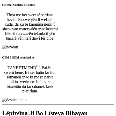
Sîstema Xizmeta Bêkêmasî
Tîma me her werz tê serdana
hevkarên xwe yên li welatên
cuda, da ku bi karanîna nerîn û
şîroveyan materyalên xwe kontrol
bike û daxwazên teknîkî û yên
bazarê yên herî dawî fêr bibe.
OEM û ODM qebûlkirî ne
TAYBETMENDÎ û Pakêta
xwerû hene. Bi xêr hatin ku hûn
ramanên xwe bi me re parve
bikin, werin em bi hev re
bixebitin da ku cîhanek kesk
biafirînin.
Lêpirsîna Ji Bo Lîsteya Bihayan