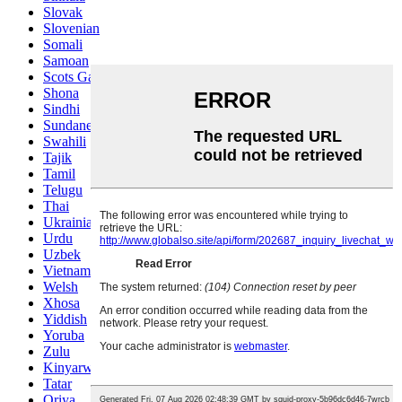
Slovak
Slovenian
Somali
Samoan
Scots Gaelic
Shona
Sindhi
Sundanese
Swahili
Tajik
Tamil
Telugu
Thai
Ukrainian
Urdu
Uzbek
Vietnamese
Welsh
Xhosa
Yiddish
Yoruba
Zulu
Kinyarwanda
Tatar
Oriya